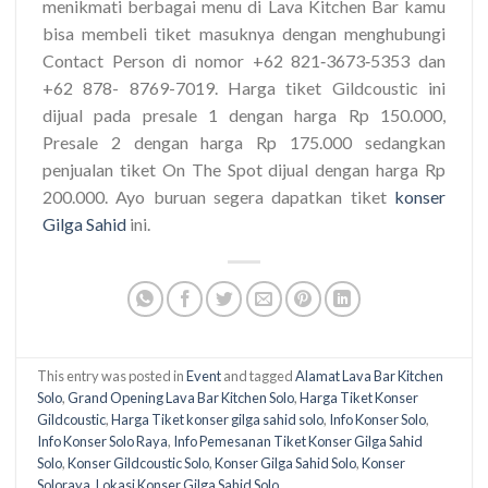
menikmati berbagai menu di Lava Kitchen Bar kamu
bisa membeli tiket masuknya dengan menghubungi
Contact Person di nomor +62 821‑3673‑5353 dan
+62 878- 8769-7019. Harga tiket Gildcoustic ini
dijual pada presale 1 dengan harga Rp 150.000,
Presale 2 dengan harga Rp 175.000 sedangkan
penjualan tiket On The Spot dijual dengan harga Rp
200.000. Ayo buruan segera dapatkan tiket
konser
Gilga Sahid
ini.
This entry was posted in
Event
and tagged
Alamat Lava Bar Kitchen
Solo
,
Grand Opening Lava Bar Kitchen Solo
,
Harga Tiket Konser
Gildcoustic
,
Harga Tiket konser gilga sahid solo
,
Info Konser Solo
,
Info Konser Solo Raya
,
Info Pemesanan Tiket Konser Gilga Sahid
Solo
,
Konser Gildcoustic Solo
,
Konser Gilga Sahid Solo
,
Konser
Soloraya
,
Lokasi Konser Gilga Sahid Solo
.