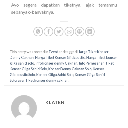
Ayo segera dapatkan tiketnya, ajak temanmu
sebanyak-banyaknya.
This entry was posted in
Event
and tagged
Harga Tiket Konser
Denny Caknan
,
Harga Tiket Konser Gildcoustic
,
Harga Tiket konser
gilga sahid solo
,
Info konser denny Caknan
,
Info Pemesanan Tiket
Konser Gilga Sahid Solo
,
Konser Denny Caknan Solo
,
Konser
Gildcoustic Solo
,
Konser Gilga Sahid Solo
,
Konser Gilga Sahid
Soloraya
,
Tiket konser denny caknan
.
KLATEN