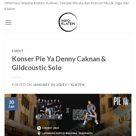
Skip
Informasi Seputar Klaten, Kuliner, Tempat Wisata dan Konser Musik Jogja dan
Klaten
to
content
EVENT
Konser Pie Ya Denny Caknan &
Gildcoustic Solo
POSTED ON
JANUARY 30, 2024
BY
KLATEN
30
Jan