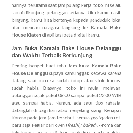
harinya, terutama saat jam pulang kerja, toko ini selalu
ramai dikunjungi pelanggan setianya. Jika kamu masih
bingung, kamu bisa bertanya kepada penduduk lokal
atau mencari navigasi langsung ke
Kamala Bake
House Klaten
di aplikasi peta digital kamu.
Jam Buka Kamala Bake House Delanggu
dan Waktu Terbaik Berkunjung
Penting banget buat tahu
Jam buka Kamala Bake
House Delanggu
supaya kamu nggak kecewa karena
datang saat mereka sudah tutup atau stok kuenya
sudah habis. Biasanya, toko ini mulai melayani
pelanggan sejak pukul 08.00 sampai pukul 22.00 WIB
atau sampai habis. Namun, ada satu tips rahasia:
datanglah di pagi hari atau menjelang siang. Kenapa?
Karena pada jam-jam tersebut, semua
pastry
dan roti
baru saja keluar dari oven (
freshly baked
). Aroma dan
teksturnya berada di level maksimal pada waktu-