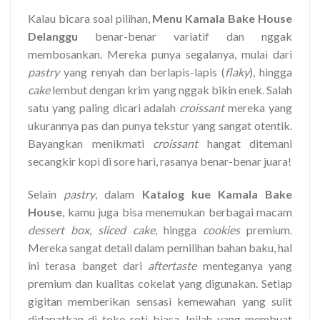
Kalau bicara soal pilihan,
Menu Kamala Bake House
Delanggu
benar-benar variatif dan nggak
membosankan. Mereka punya segalanya, mulai dari
pastry
yang renyah dan berlapis-lapis (
flaky
), hingga
cake
lembut dengan krim yang nggak bikin enek. Salah
satu yang paling dicari adalah
croissant
mereka yang
ukurannya pas dan punya tekstur yang sangat otentik.
Bayangkan menikmati
croissant
hangat ditemani
secangkir kopi di sore hari, rasanya benar-benar juara!
Selain
pastry
, dalam
Katalog kue Kamala Bake
House
, kamu juga bisa menemukan berbagai macam
dessert box
,
sliced cake
, hingga
cookies
premium.
Mereka sangat detail dalam pemilihan bahan baku, hal
ini terasa banget dari
aftertaste
menteganya yang
premium dan kualitas cokelat yang digunakan. Setiap
gigitan memberikan sensasi kemewahan yang sulit
didapatkan di toko roti biasa. Inilah yang membuat