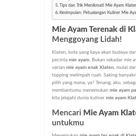
Tips dan Trik Menikmati Mie Ayam Klaten
Kesimpulan: Petualangan Kuliner Mie Aya
Mie Ayam Terenak di Kl
Menggoyang Lidah!
Klaten, kota yang kaya akan budaya dan
pecinta
mie ayam
. Bukan sekadar mie 
varian
mie ayam enak Klaten
, mulai da
topping melimpah ruah. Saking banyakn
pilih yang mana, ya? Tenang, aku, sebag
membantumu menemukan
mie ayam pa
kita jelajahi dunia kuliner
mie ayam Kla
Mencari
Mie Ayam Klat
untukmu
Menemukan
mie ayam ter enak di Klat