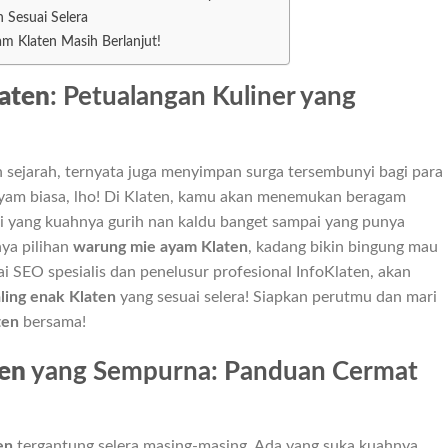
 Sesuai Selera
m Klaten Masih Berlanjut!
aten
: Petualangan Kuliner yang
 sejarah, ternyata juga menyimpan surga tersembunyi bagi para
ayam biasa, lho! Di Klaten, kamu akan menemukan beragam
ri yang kuahnya gurih nan kaldu banget sampai yang punya
ya pilihan
warung mie ayam Klaten
, kadang bikin bingung mau
ai SEO spesialis dan penelusur profesional InfoKlaten, akan
ling enak Klaten
yang sesuai selera! Siapkan perutmu dan mari
ten
bersama!
en
yang Sempurna: Panduan Cermat
en
tergantung selera masing-masing. Ada yang suka kuahnya