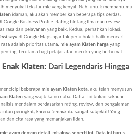
lebih menyukai tekstur mie yang kenyal. Nah, untuk membantumu
laten
idaman, aku akan memberikan beberapa tips cerdas.
i Google Business Profile. Rating bintang lima dan review
as rasa dan pelayanan yang baik. Kedua, perhatikan lokasi.
kasi saya
di Google Maps agar tak perlu bolak-balik mencari.
rasa adalah prioritas utama,
mie ayam Klaten harga
yang
penting, terutama bagi pelajar atau mereka yang berhemat.
 Enak Klaten
: Dari Legendaris Hingga
 mencicipi beberapa
mie ayam Klaten kota
, aku telah menyusun
yam Klaten
yang wajib kamu coba. Daftar ini bukan sekadar
analisis mendalam berdasarkan rating, review, dan pengalaman
urutan peringkat, karena
terenak
itu sangat subjektif! Yang
an dan cita rasa yang memanjakan lidah.
ie ayam dengan detail, misalnya seperti ini. Data ini harus