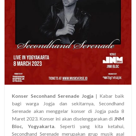
Konser Seconhand Serenade Jogja
| Kabar baik
bagi warga Jogja dan sekitarnya, Secondhand
Serenade akan menggelar konser di Jogja pada 8
Maret 2023. Konser ini akan diselenggarakan di
JNM
Bloc, Yogyakarta
. Seperti yang kita ketahui,
Secondhand Serenade merupakan grup musik asal