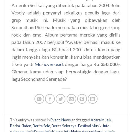
Amerika Serikat yang dibentuk pada tahun 2004. John
Vesely adalah penyanyi sekaligus penulis lagu dari
grup musik ini. Musik yang dibawakan oleh
Secondhand Serenade merupakan musik bergenre pop
rock dan emo. Album pertama mereka yang dirilis
pada tahun 2007 berjudul “Awake” berhasil masuk ke
dalam tangga lagu Billboard 200. Untuk kamu yang
ingin menyaksikan konser ini kamu bisa mendapatkan
tiketnya di
Musicverse.id.
dengan harga
Rp 350.000
,-.
Gimana, kamu udah siap bernostalgia dengan lagu-
lagu Secondhand Serenade?
This entry was posted in
Event
,
News
and tagged
Acara Musik
,
Berita Klaten
,
Berita Solo
,
Berita Soloraya
,
Festival Musik
,
info
delanggu
,
Info Event
,
Info Klaten
,
info klaten dan sekitarnya
,
Info