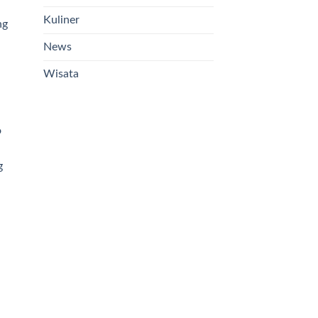
Kuliner
ng
News
Wisata
o
g