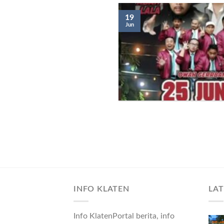
19
Jun
INFO KLATEN
LA
Info KlatenPortal berita, info