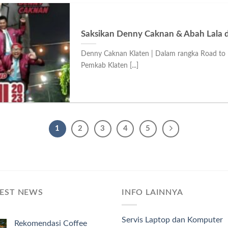
Saksikan Denny Caknan & Abah Lala di
Denny Caknan Klaten | Dalam rangka Road to H
Pemkab Klaten [...]
1
2
3
4
5
TEST NEWS
INFO LAINNYA
Servis Laptop dan Komputer
Rekomendasi Coffee