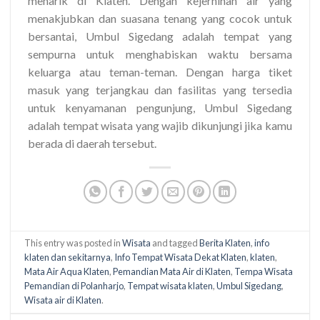
menarik di Klaten. Dengan kejernihan air yang
menakjubkan dan suasana tenang yang cocok untuk
bersantai, Umbul Sigedang adalah tempat yang
sempurna untuk menghabiskan waktu bersama
keluarga atau teman-teman. Dengan harga tiket
masuk yang terjangkau dan fasilitas yang tersedia
untuk kenyamanan pengunjung, Umbul Sigedang
adalah tempat wisata yang wajib dikunjungi jika kamu
berada di daerah tersebut.
This entry was posted in
Wisata
and tagged
Berita Klaten
,
info
klaten dan sekitarnya
,
Info Tempat Wisata Dekat Klaten
,
klaten
,
Mata Air Aqua Klaten
,
Pemandian Mata Air di Klaten
,
Tempa Wisata
Pemandian di Polanharjo
,
Tempat wisata klaten
,
Umbul Sigedang
,
Wisata air di Klaten
.