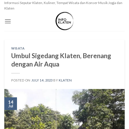
Skip
Informasi Seputar Klaten, Kuliner, Tempat Wisata dan Konser Musik Jogja dan
Klaten
to
content
WISATA
Umbul Sigedang Klaten, Berenang
dengan Air Aqua
POSTED ON
JULY 14, 2023
BY
KLATEN
14
Jul