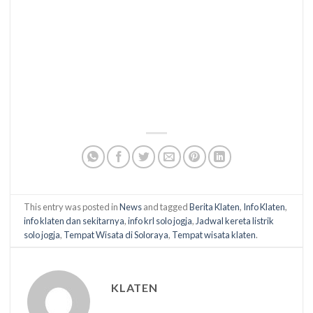
This entry was posted in
News
and tagged
Berita Klaten
,
Info Klaten
,
info klaten dan sekitarnya
,
info krl solo jogja
,
Jadwal kereta listrik
solo jogja
,
Tempat Wisata di Soloraya
,
Tempat wisata klaten
.
KLATEN