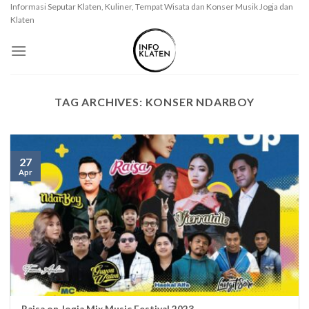
Skip
Informasi Seputar Klaten, Kuliner, Tempat Wisata dan Konser Musik Jogja dan
Klaten
to
content
TAG ARCHIVES:
KONSER NDARBOY
27
Apr
Raisa on Jogja Mix Music Festival 2023