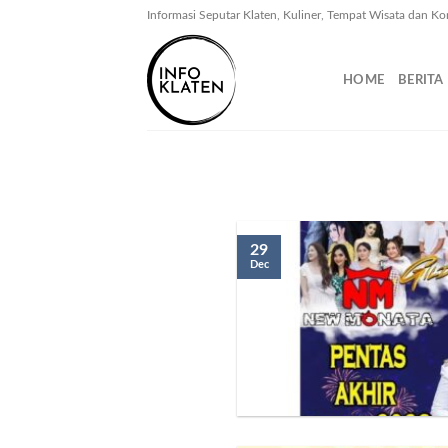
Skip
Informasi Seputar Klaten, Kuliner, Tempat Wisata dan Ko
to
content
HOME
BERITA
29
Dec