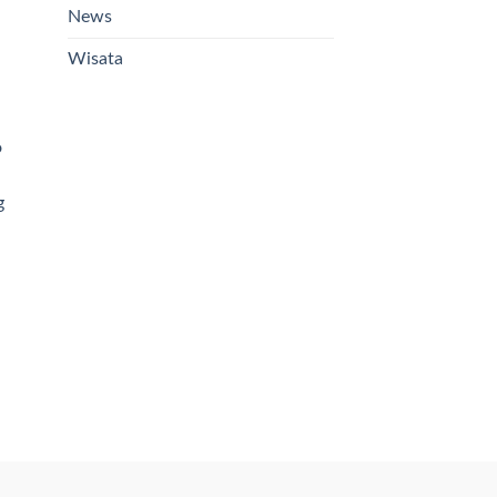
News
Wisata
o
g