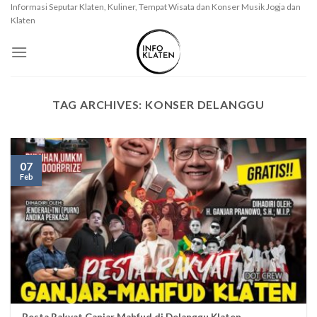
Skip
Informasi Seputar Klaten, Kuliner, Tempat Wisata dan Konser Musik Jogja dan
Klaten
to
content
TAG ARCHIVES:
KONSER DELANGGU
07
Feb
Pesta Rakyat Ganjar Mahfud di Delanggu Klaten