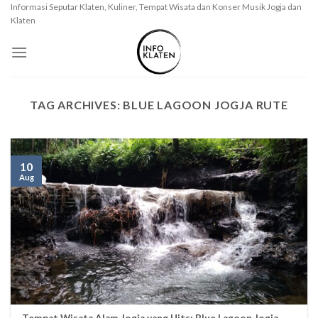
Skip
Informasi Seputar Klaten, Kuliner, Tempat Wisata dan Konser Musik Jogja dan
Klaten
to
content
TAG ARCHIVES:
BLUE LAGOON JOGJA RUTE
10
Aug
Tempat Wisata Alam Jogja yang Hits: Blue Lagoon Jogja