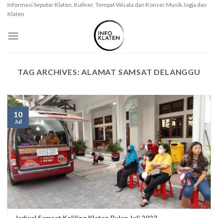
Skip
Informasi Seputar Klaten, Kuliner, Tempat Wisata dan Konser Musik Jogja dan
Klaten
to
content
TAG ARCHIVES:
ALAMAT SAMSAT DELANGGU
10
Jul
Jadwal Samsat Keliling Klaten Bulan Juli 2023