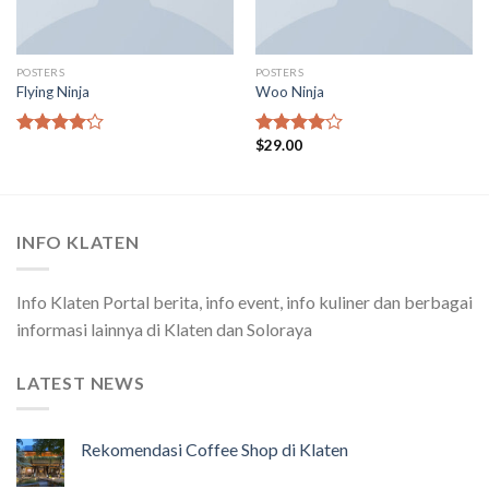
POSTERS
POSTERS
Flying Ninja
Woo Ninja
$
29.00
Rated
Rated
4.17
out
4.00
out
of 5
of 5
INFO KLATEN
Info Klaten Portal berita, info event, info kuliner dan berbagai
informasi lainnya di Klaten dan Soloraya
LATEST NEWS
Rekomendasi Coffee Shop di Klaten