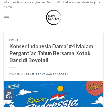
Skip
Informasi Seputar Klaten, Kuliner, Tempat Wisata dan Konser Musik Jogja dan
Klaten
to
content
EVENT
Konser Indonesia Damai #4 Malam
Pergantian Tahun Bersama Kotak
Band di Boyolali
POSTED ON
DECEMBER 29, 2023
BY
KLATEN
29
Dec