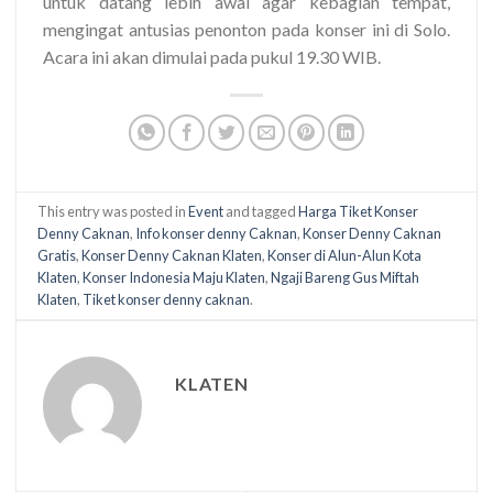
untuk datang lebih awal agar kebagian tempat,
mengingat antusias penonton pada konser ini di Solo.
Acara ini akan dimulai pada pukul 19.30 WIB.
This entry was posted in
Event
and tagged
Harga Tiket Konser
Denny Caknan
,
Info konser denny Caknan
,
Konser Denny Caknan
Gratis
,
Konser Denny Caknan Klaten
,
Konser di Alun-Alun Kota
Klaten
,
Konser Indonesia Maju Klaten
,
Ngaji Bareng Gus Miftah
Klaten
,
Tiket konser denny caknan
.
KLATEN