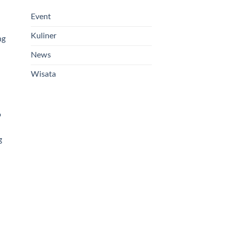
Event
Kuliner
ng
News
Wisata
o
g