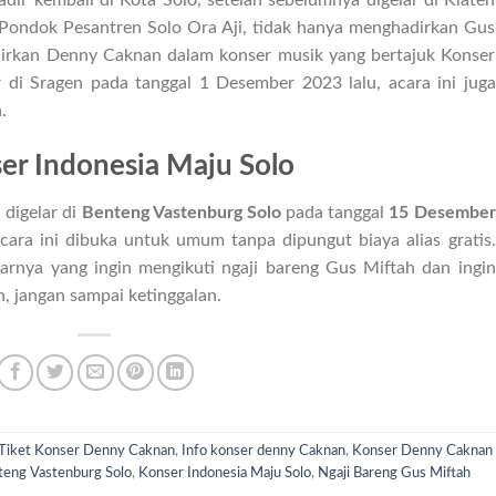
dir kembali di Kota Solo, setelah sebelumnya digelar di Klaten
 Pondok Pesantren Solo Ora Aji, tidak hanya menghadirkan Gus
dirkan Denny Caknan dalam konser musik yang bertajuk Konser
r di Sragen pada tanggal 1 Desember 2023 lalu, acara ini juga
.
ser Indonesia Maju Solo
 digelar di
Benteng Vastenburg Solo
pada tanggal
15 Desember
ara ini dibuka untuk umum tanpa dipungut biaya alias gratis.
arnya yang ingin mengikuti ngaji bareng Gus Miftah dan ingin
 jangan sampai ketinggalan.
Tiket Konser Denny Caknan
,
Info konser denny Caknan
,
Konser Denny Caknan
teng Vastenburg Solo
,
Konser Indonesia Maju Solo
,
Ngaji Bareng Gus Miftah