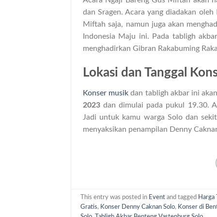
Acara Ngaji Bareng Gus Miftah akan ha
dan Sragen. Acara yang diadakan oleh
Miftah saja, namun juga akan mengha
Indonesia Maju ini. Pada tabligh akba
menghadirkan Gibran Rakabuming Raka
Lokasi dan Tanggal Kon
Konser musik
dan tabligh akbar ini akan
2023
dan dimulai pada pukul 19.30. Ac
Jadi untuk kamu warga Solo dan sekit
menyaksikan penampilan Denny Caknan,
This entry was posted in
Event
and tagged
Harga 
Gratis
,
Konser Denny Caknan Solo
,
Konser di Ben
Solo
,
Tabligh Akbar Benteng Vastenburg Solo
.