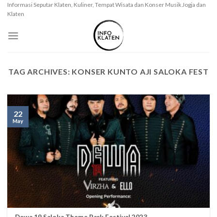
Skip
Informasi Seputar Klaten, Kuliner, Tempat Wisata dan Konser Musik Jogja dan
Klaten
to
content
TAG ARCHIVES:
KONSER KUNTO AJI SALOKA FEST
22
May
Dewa 19 Saloka Theme Park Festival 2023