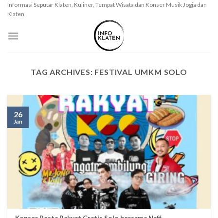
Skip
Informasi Seputar Klaten, Kuliner, Tempat Wisata dan Konser Musik Jogja dan
Klaten
to
content
TAG ARCHIVES:
FESTIVAL UMKM SOLO
26
Jan
Konser Pesta Rakyat Gratis Solo bersama Naff