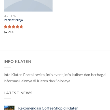
CLOTHING
Patient Ninja
$
29.00
Rated
4.67
out of 5
INFO KLATEN
Info Klaten Portal berita, info event, info kuliner dan berbagai
informasi lainnya di Klaten dan Soloraya
LATEST NEWS
Rekomendasi Coffee Shop di Klaten