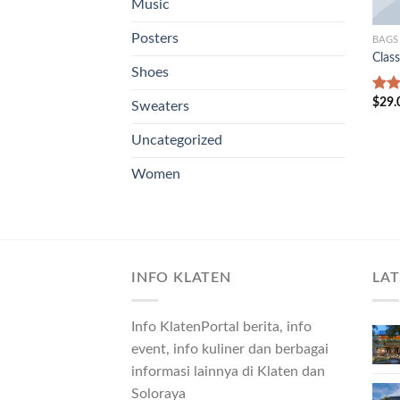
Music
Posters
BAGS
Class
Shoes
$
29.
Rate
Sweaters
3.50
of 5
Uncategorized
Women
INFO KLATEN
LA
Info KlatenPortal berita, info
event, info kuliner dan berbagai
informasi lainnya di Klaten dan
Soloraya