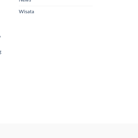
News
Wisata
o
g